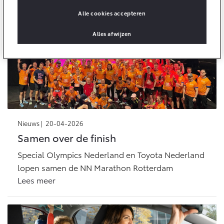
Olympics draait het om méér dan winnen.
Alle cookies accepteren
Lees meer
Onderdelen
Accessoires
Alles afwijzen
Banden
Connected
Connected Services
MyToyota login
Nieuws |
20-04-2026
MyToyota App
Samen over de finish
Abonnementen
Special Olympics Nederland en Toyota Nederland
Multimedia
lopen samen de NN Marathon Rotterdam
Connected check
Lees meer
Navigatie updates