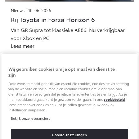
Aircoservice
Nieuws |
10-06-2026
Vakantiecheck
Contact en route
Rij Toyota in Forza Horizon 6
Hybride zekerheidscontrole
Toyota handleidingen
Van GR Supra tot klassieke AE86: Nu verkrijgbaar
voor Xbox en PC
Toyota Service Documentatie (SIL)
Lees meer
Schade & Garantie
Wij gebruiken cookies om je optimaal van dienst te
zijn
Toyota Pechhulp
Schade & Glasherstel
Deze website maakt gebruik van essentiële cookies, cookies ter verbetering
van de website en social media en reclame cookies om je optimaal van
Toyota fabrieksgarantie
dienst te zijn en te zorgen dat je relevante advertenties te zien krijgt. Als je
hiermee akkoord gaat, kunt je gewoon verder gaan. In ons
cookiebeleid
10 jaar Toyota garantie
leest jemeer over cookies en kunt je indien gewenst jouw cookie-
instellingen aanpassen.
10 jaar batterijgarantie
Nieuws |
29-04-2026
Bekijk onze leveranciers
Special Olympics: Meedoen is goud
Onderdelen & Accessoires
Een stadion vol sporters, medailles... Bij Special
Cookie-instellingen