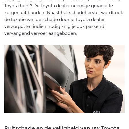
Toyota hebt? De Toyota dealer neemt je graag alle
Onderdelen
zorgen uit handen. Naast het schadeherstel wordt ook
Accessoires
de taxatie van de schade door je Toyota dealer
Banden
verzorgd. En indien nodig krijg je ook passend
vervangend vervoer aangeboden.
Connected
Connected Services
MyToyota login
MyToyota App
Abonnementen
Multimedia
Connected check
Navigatie updates
Ruitschade en de veiligheid van uw Toyota