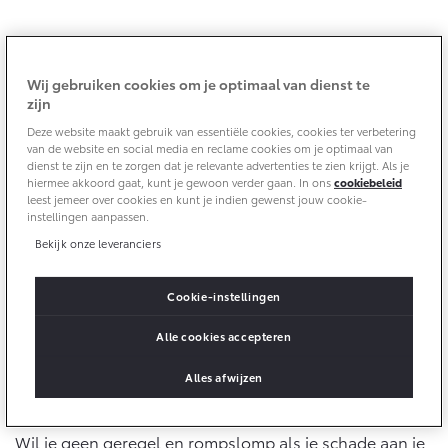
Aircoservice
Vakantiecheck
Contact en route
Hybride zekerheidscontrole
Heb je schade aan je Toyota, bijvoorbeeld een deuk of
Wij gebruiken cookies om je optimaal van dienst te
Toyota handleidingen
zijn
een sterretje in je voorruit? Meld het eenvoudig online
Toyota Service Documentatie (SIL)
via onderstaand formulier. Je schade wordt zorgvuldig
Deze website maakt gebruik van essentiële cookies, cookies ter verbetering
van de website en social media en reclame cookies om je optimaal van
hersteld met originele Toyota onderdelen, bij een
dienst te zijn en te zorgen dat je relevante advertenties te zien krijgt. Als je
erkende Toyota dealer bij jou in de buurt. Zo ben je
hiermee akkoord gaat, kunt je gewoon verder gaan. In ons
cookiebeleid
Schade & Garantie
leest jemeer over cookies en kunt je indien gewenst jouw cookie-
verzekerd van vakwerk én ontvang je na herstel een
instellingen aanpassen.
Toyota Merkgarantiebewijs. Jouw Toyota is bij ons in
Toyota Pechhulp
Bekijk onze leveranciers
vertrouwde handen.
Schade & Glasherstel
Cookie-instellingen
Toyota fabrieksgarantie
Schade melden
10 jaar Toyota garantie
Alle cookies accepteren
10 jaar batterijgarantie
Alles afwijzen
Toyota schade service: een compleet
pakket
Onderdelen & Accessoires
Wil je geen geregel en rompslomp als je schade aan je