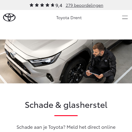
9,4
279 beoordelingen
Toyota Drent
Over Ons
Nieuws en Acties
Ons bedrijf
Ons bedrijf
Onderhoud
Vacatures
Klantbeoordelingen
Service & Onderhoud
Werkplaatsafspraak maken
Contact en Route
Schade & glasherstel
Werkplaatsafspraak
Contact en Route
Onderhoud op Maat
APK
Schade aan je Toyota? Meld het direct online
Schade melden