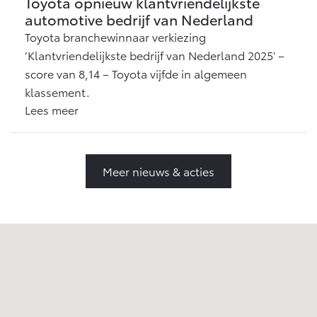
Toyota opnieuw klantvriendelijkste
automotive bedrijf van Nederland
Toyota branchewinnaar verkiezing
‘Klantvriendelijkste bedrijf van Nederland 2025’ –
score van 8,14 – Toyota vijfde in algemeen
klassement.
Lees meer
Meer nieuws & acties
Toyota Vriezenveen
Bedrijfsweg 32
,
7671 EG
Vriezenveen
+31546561589
vriezenveen@drent.nl
Maandag
09:00 - 18:00
Dinsdag
09:00 - 18:00
Woensdag
09:00 - 18:00