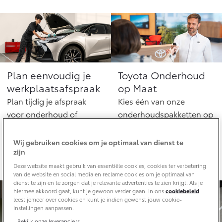
Aircoservice
Vakantiecheck
Contact en route
Hybride zekerheidscontrole
Toyota handleidingen
Toyota Service Documentatie (SIL)
Plan eenvoudig je
Toyota Onderhoud
werkplaatsafspraak
op Maat
Schade & Garantie
Plan tijdig je afspraak
Kies één van onze
voor onderhoud of
onderhoudspakketten op
Toyota Pechhulp
andere werkzaamheden
maat. Daarmee weet je
Schade & Glasherstel
altijd precies waar je aan
Wij gebruiken cookies om je optimaal van dienst te
Toyota fabrieksgarantie
zijn
toe bent.
10 jaar Toyota garantie
Deze website maakt gebruik van essentiële cookies, cookies ter verbetering
van de website en social media en reclame cookies om je optimaal van
10 jaar batterijgarantie
dienst te zijn en te zorgen dat je relevante advertenties te zien krijgt. Als je
hiermee akkoord gaat, kunt je gewoon verder gaan. In ons
cookiebeleid
leest jemeer over cookies en kunt je indien gewenst jouw cookie-
instellingen aanpassen.
Onderdelen & Accessoires
Bekijk onze leveranciers